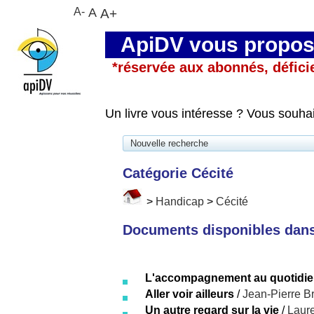
A-
A
A+
ApiDV vous propose
*réservée aux abonnés, défici
Un livre vous intéresse ? Vous souha
Nouvelle recherche
Catégorie Cécité
>
Handicap
>
Cécité
Documents disponibles dans 
L'accompagnement au quotidien
Aller voir ailleurs
/
Jean-Pierre Br
Un autre regard sur la vie
/
Laur