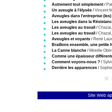
Autrement tout simplement
/
Pat
Un aveugle à l'élysée
/
Vincent M
Aveugles dans l'entreprise (les)
Les aveugles dans la Résistanc
Les aveugles au travail
/
Chazal,
Les aveugles au travail
/
Chazal,
Aveugles et voyants
/
René Laur
Braillons ensemble, une petite h
La Canne blanche
/
Mireille Obli
Comme une épaisseur différente 
Comment voyons-nous ?
/
Sylv
Derrière les apparences
/
Sophie
Site Web a