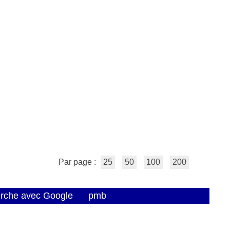
Par page :
25
50
100
200
erche avec Google
pmb