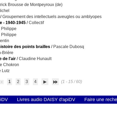
rick Brousse de Montpeyroux (de)
ichel
/
Groupement des intellectuels aveugles ou amblyopes
e - 1940-1945
/
Collectif
 Philippe
 Philippe
entin
istoire des points brailles
/
Pascale Dubosq
n-Brière
de l'air
/
Claudine Hunault
ie Chokron
 Lutz
1
2
3
4
(1 - 15 / 60)
piDV
Livres audio DAISY d'apiDV
Faire une rech