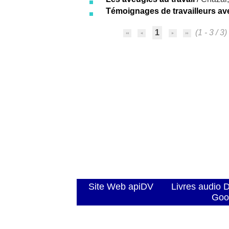
Témoignages de travailleurs av
1
(1 - 3 / 3)
Site Web apiDV
Livres audio 
Goo