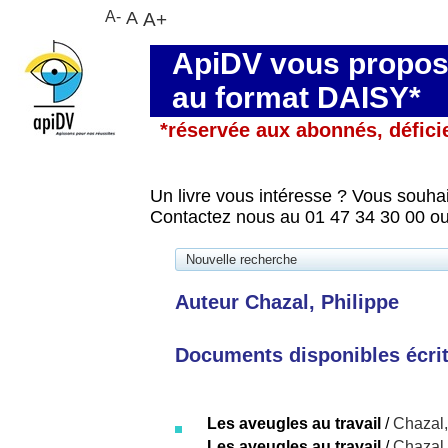
A-
A
A+
ApiDV vous propose
au format DAISY*
*réservée aux abonnés, défici
Un livre vous intéresse ? Vous souhai
Contactez nous au 01 47 34 30 00 ou
Nouvelle recherche
Auteur Chazal, Philippe
Documents disponibles écrits
Les aveugles au travail
/
Chazal,
Les aveugles au travail
/
Chazal,