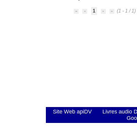
1
(1 - 1 / 1)
Site Web apiDV
Livres audio 
Goo