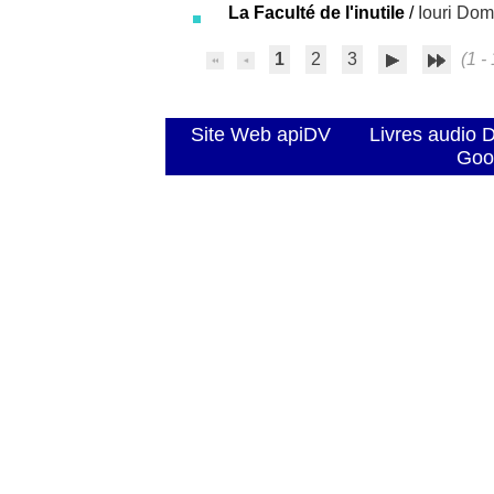
La Faculté de l'inutile
/
Iouri Dom
1
2
3
(1 - 
Site Web apiDV
Livres audio 
Goo