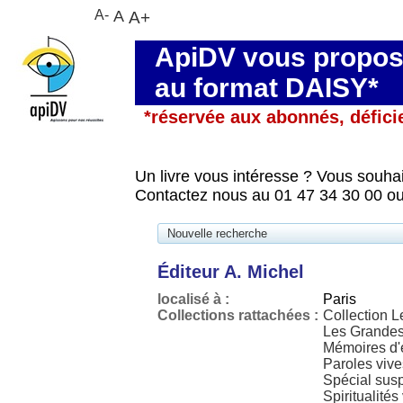
A-
A
A+
ApiDV vous propose
au format DAISY*
*réservée aux abonnés, défici
Un livre vous intéresse ? Vous souhai
Contactez nous au 01 47 34 30 00 ou
Nouvelle recherche
Éditeur A. Michel
localisé à :
Paris
Collections rattachées :
Collection L
Les Grandes
Mémoires d'
Paroles vive
Spécial susp
Spiritualités