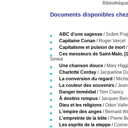
Bibliothèque
Documents disponibles chez 
ABC d'une sagesse
/
Svâmi Pra
Capitaine Conan
/
Roger Vercel
Capitalisme et pulsion de mort
Ces messieurs de Saint-Malo, [
Simiot
Une chanson douce
/
Mary Higg
Charlotte Corday
/
Jacqueline D
La conversion du regard
/
Miche
La couleur des souvenirs
/
Jean
Danger immédiat
/
Tom Clancy
À destins rompus
/
Jacques Ben
Dieu et les religions
/
Odon Valle
L'empire des anges
/
Bernard W
L'empreinte de la bête
/
Pierre B
Les esprits de la steppe
/
Corin