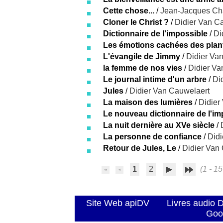
Cette chose...
/
Jean-Jacques Ch
Cloner le Christ ?
/
Didier Van C
Dictionnaire de l'impossible
/
Di
Les émotions cachées des plan
L'évangile de Jimmy
/
Didier Va
la femme de nos vies
/
Didier Va
Le journal intime d'un arbre
/
Di
Jules
/
Didier Van Cauwelaert
La maison des lumières
/
Didier
Le nouveau dictionnaire de l'im
La nuit dernière au XVe siècle
/
La personne de confiance
/
Didi
Retour de Jules, Le
/
Didier Van
1
2
(1 - 15
Site Web apiDV
Livres audio 
Goo