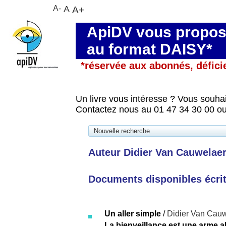
A-
A
A+
ApiDV vous propose
au format DAISY*
*réservée aux abonnés, défici
Un livre vous intéresse ? Vous souhai
Contactez nous au 01 47 34 30 00 ou
Nouvelle recherche
Auteur Didier Van Cauwelaert 
Documents disponibles écrits
Un aller simple
/
Didier Van Cauw
La bienveillance est une arme 