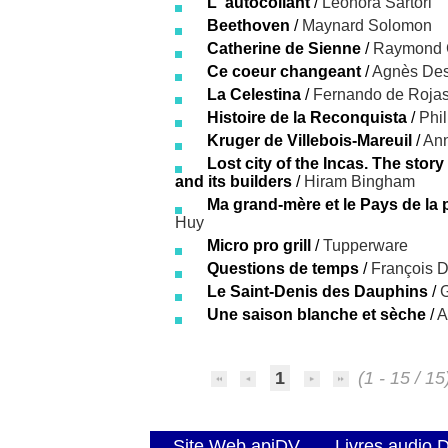
L' autocollant
/
Leonora Sartori
Beethoven
/
Maynard Solomon
Catherine de Sienne
/
Raymond 
Ce coeur changeant
/
Agnès Des
La Celestina
/
Fernando de Roja
Histoire de la Reconquista
/
Phi
Kruger de Villebois-Mareuil
/
Ann
Lost city of the Incas. The stor
and its builders
/
Hiram Bingham
Ma grand-mère et le Pays de la 
Huy
Micro pro grill
/
Tupperware
Questions de temps
/
François D
Le Saint-Denis des Dauphins
/
G
Une saison blanche et sèche
/
A
1
(1 - 15 / 15
Site Web apiDV
Livres audio 