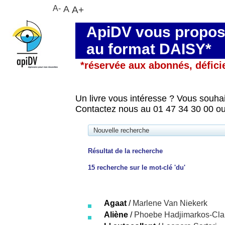
A-
A
A+
ApiDV vous propose
au format DAISY*
*réservée aux abonnés, défici
Un livre vous intéresse ? Vous souhai
Contactez nous au 01 47 34 30 00 ou
Nouvelle recherche
Résultat de la recherche
15
recherche sur le mot-clé
'du'
Agaat
/
Marlene Van Niekerk
Aliène
/
Phoebe Hadjimarkos-Cla