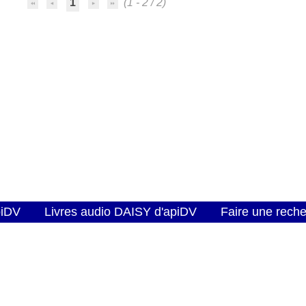
1
(1 - 2 / 2)
piDV
Livres audio DAISY d'apiDV
Faire une rech