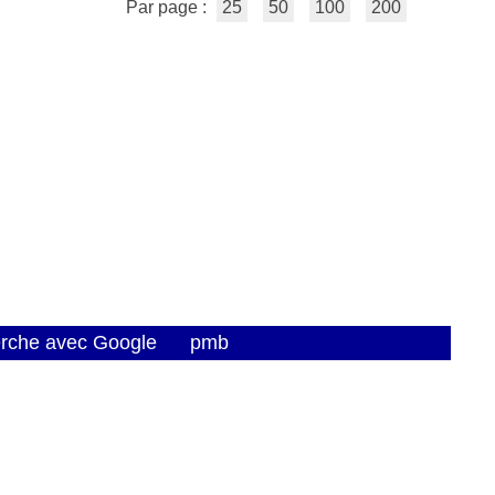
Par page :
25
50
100
200
erche avec Google
pmb