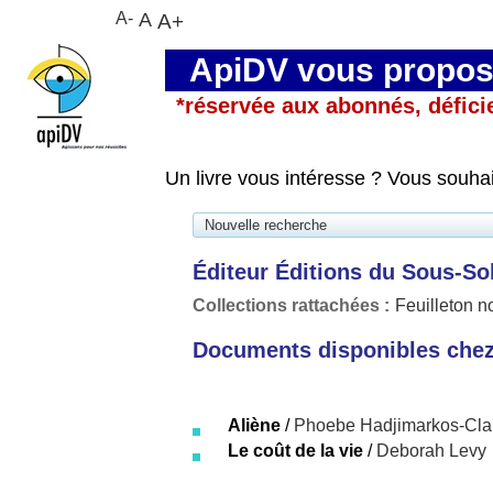
A-
A
A+
ApiDV vous propose
*réservée aux abonnés, défici
Un livre vous intéresse ? Vous souha
Nouvelle recherche
Éditeur Éditions du Sous-So
Collections rattachées :
Feuilleton no
Documents disponibles chez 
Aliène
/
Phoebe Hadjimarkos-Cla
Le coût de la vie
/
Deborah Levy