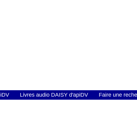
piDV
Livres audio DAISY d'apiDV
Faire une rech