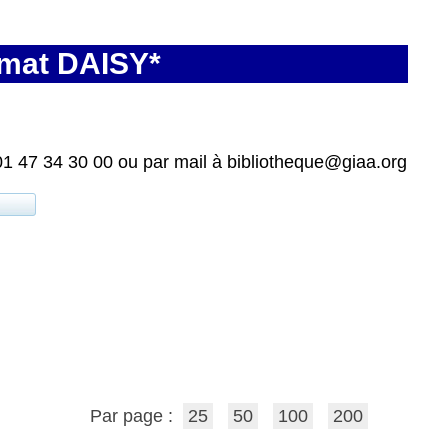
rmat DAISY*
01 47 34 30 00 ou par mail à bibliotheque@giaa.org
Par page :
25
50
100
200