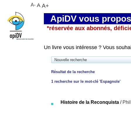
A-
A
A+
ApiDV vous propose
*réservée aux abonnés, défici
Un livre vous intéresse ? Vous souha
Nouvelle recherche
Résultat de la recherche
1
recherche sur le mot-clé
'Espagnole'
Histoire de la Reconquista
/
Phi