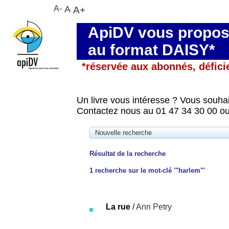
A-
A
A+
ApiDV vous propose
au format DAISY*
*réservée aux abonnés, défici
Un livre vous intéresse ? Vous souhai
Contactez nous au 01 47 34 30 00 ou
Nouvelle recherche
Résultat de la recherche
1
recherche sur le mot-clé
'"harlem"'
La rue
/
Ann Petry