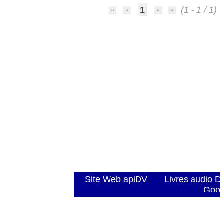
1
(1 - 1 / 1)
Site Web apiDV
Livres audio 
Goo