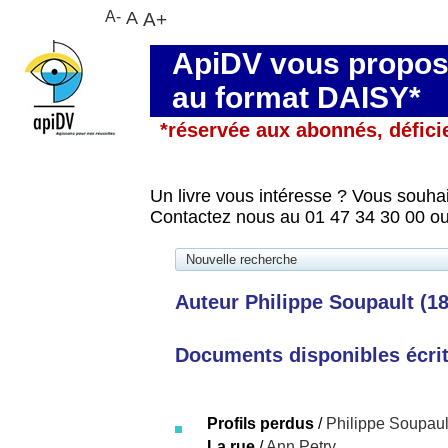
A-
A
A+
ApiDV vous propose
au format DAISY*
*réservée aux abonnés, défici
Un livre vous intéresse ? Vous souhai
Contactez nous au 01 47 34 30 00 ou
Nouvelle recherche
Auteur Philippe Soupault (1
Documents disponibles écrits
Profils perdus
/
Philippe Soupaul
La rue
/
Ann Petry