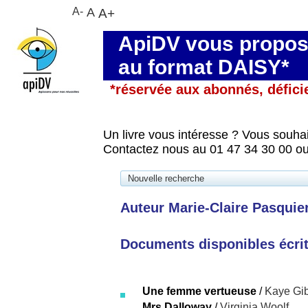
A-
A
A+
ApiDV vous propose
au format DAISY*
*réservée aux abonnés, défici
Un livre vous intéresse ? Vous souhai
Contactez nous au 01 47 34 30 00 ou
Nouvelle recherche
Auteur Marie-Claire Pasquie
Documents disponibles écrits
Une femme vertueuse
/
Kaye Gi
Mrs Dalloway
/
Virginia Woolf