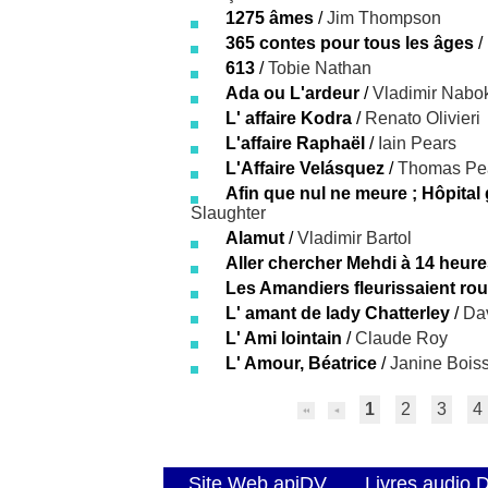
1275 âmes
/
Jim Thompson
365 contes pour tous les âges
/
613
/
Tobie Nathan
Ada ou L'ardeur
/
Vladimir Nabo
L' affaire Kodra
/
Renato Olivieri
L'affaire Raphaël
/
Iain Pears
L'Affaire Velásquez
/
Thomas Pea
Afin que nul ne meure ; Hôpital 
Slaughter
Alamut
/
Vladimir Bartol
Aller chercher Mehdi à 14 heur
Les Amandiers fleurissaient ro
L' amant de lady Chatterley
/
Da
L' Ami lointain
/
Claude Roy
L' Amour, Béatrice
/
Janine Bois
1
2
3
4
Site Web apiDV
Livres audio 