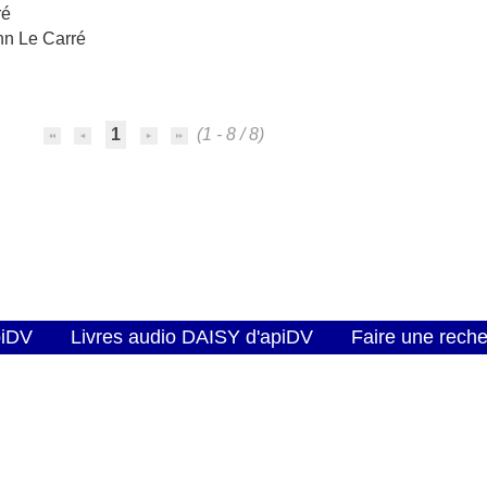
ré
hn Le Carré
1
(1 - 8 / 8)
piDV
Livres audio DAISY d'apiDV
Faire une rech