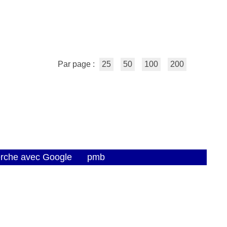
Par page :
25
50
100
200
erche avec Google
pmb