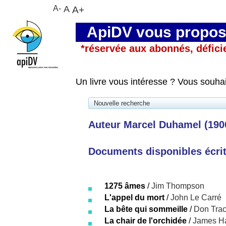
A-
A
A+
ApiDV vous propose
*réservée aux abonnés, défici
Un livre vous intéresse ? Vous souha
Nouvelle recherche
Auteur Marcel Duhamel (190
Documents disponibles écrits
1275 âmes
/
Jim Thompson
L'appel du mort
/
John Le Carré
La bête qui sommeille
/
Don Tra
La chair de l'orchidée
/
James H