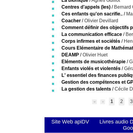
La bionique
/
Agnès Guillot
Centres d'appels (les)
/
Bernard 
Ces enfants qu'on sacrifie..
/
Ma
Coacher
/
Olivier Devillard
Comment définir des objectifs
La communication efficace
/
Ber
Corps infirmes et sociétés
/
Henr
Cours Elémentaire de Mathémat
DEAMP
/
Olivier Huet
Eléments de musicothérapie
/
G
Enfants violés et violentés
/
Gér
L' essentiel des finances publi
Gestion des compétences et G
La gestion des talents
/
Cécile 
1
2
3
Site Web apiDV
Livres audio 
Goo