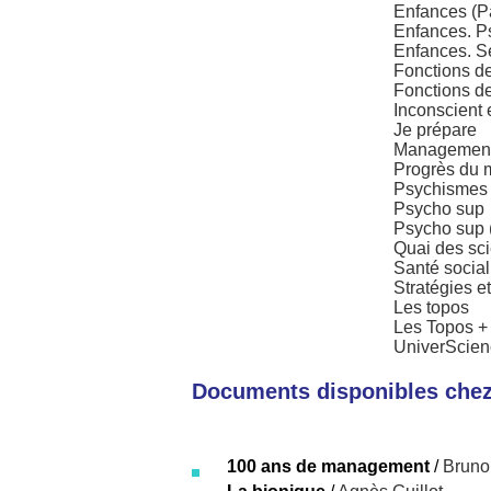
Enfances (Pa
Enfances. P
Enfances. Sé
Fonctions de
Fonctions de 
Inconscient e
Je prépare
Management
Progrès du 
Psychismes
Psycho sup
Psycho sup 
Quai des sc
Santé social
Stratégies 
Les topos
Les Topos + 
UniverScien
Documents disponibles chez 
100 ans de management
/
Bruno