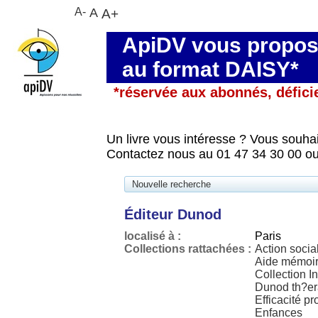
A-
A
A+
ApiDV vous propose
au format DAISY*
*réservée aux abonnés, défici
Un livre vous intéresse ? Vous souhai
Contactez nous au 01 47 34 30 00 ou
Nouvelle recherche
Éditeur Dunod
localisé à :
Paris
Collections rattachées :
Action socia
Aide mémoir
Collection I
Dunod th?era
Efficacité pr
Enfances