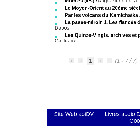
Momies (les)
/
Ange-Pierre Leca
Le Moyen-Orient au 20ème sièc
Par les volcans du Kamtchatka
La passe-miroir, 1. Les fiancés d
Dabos
Les Quinze-Vingts, archives et 
Cailleaux
1
(1 - 7 / 7)
Site Web apiDV
Livres audio 
Goo