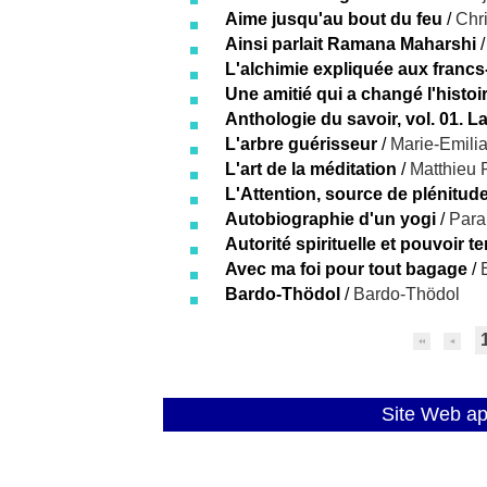
Aime jusqu'au bout du feu
/
Chr
Ainsi parlait Ramana Maharshi
L'alchimie expliquée aux franc
Une amitié qui a changé l'histoi
Anthologie du savoir, vol. 01. La
L'arbre guérisseur
/
Marie-Emili
L'art de la méditation
/
Matthieu 
L'Attention, source de plénitud
Autobiographie d'un yogi
/
Par
Autorité spirituelle et pouvoir t
Avec ma foi pour tout bagage
/
Bardo-Thödol
/
Bardo-Thödol
Site Web a