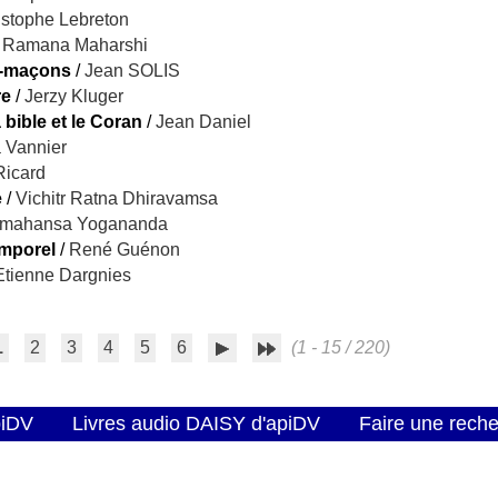
istophe Lebreton
/
Ramana Maharshi
s-maçons
/
Jean SOLIS
re
/
Jerzy Kluger
 bible et le Coran
/
Jean Daniel
a Vannier
Ricard
e
/
Vichitr Ratna Dhiravamsa
amahansa Yogananda
emporel
/
René Guénon
Etienne Dargnies
1
2
3
4
5
6
(1 - 15 / 220)
piDV
Livres audio DAISY d'apiDV
Faire une rech