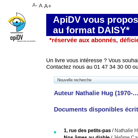
A-
A
A+
ApiDV vous propose
au format DAISY*
*réservée aux abonnés, défici
Un livre vous intéresse ? Vous souhai
Contactez nous au 01 47 34 30 00 ou
Nouvelle recherche
Auteur Nathalie Hug (1970-...
Documents disponibles écrits
1, rue des petits-pas
/
Nathalie 
Nos âmes au diable
/
Jérôme Ca