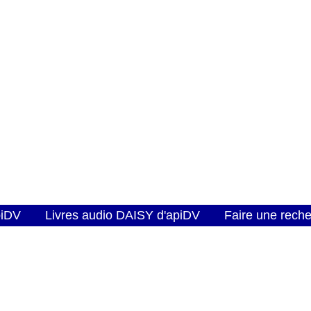
piDV
Livres audio DAISY d'apiDV
Faire une rech