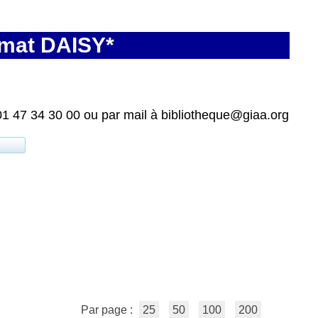
rmat DAISY*
01 47 34 30 00 ou par mail à bibliotheque@giaa.org
Par page :
25
50
100
200