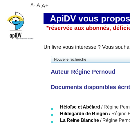
A-
A
A+
ApiDV vous propose
*réservée aux abonnés, défici
Un livre vous intéresse ? Vous souha
Nouvelle recherche
Auteur Régine Pernoud
Documents disponibles écrits
Héloïse et Abélard
/
Régine Per
Hildegarde de Bingen
/
Régine 
La Reine Blanche
/
Régine Pern