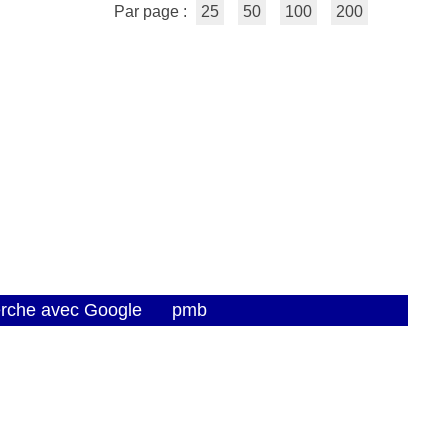
Par page :
25
50
100
200
erche avec Google
pmb