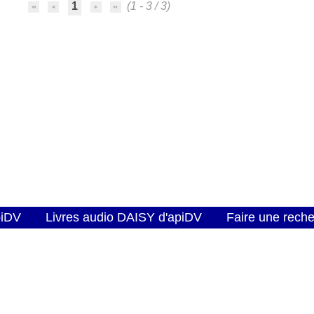
1
(1 - 3 / 3)
piDV
Livres audio DAISY d'apiDV
Faire une rech