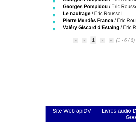
Georges Pompidou
/
Éric Rouss
Le naufrage
/
Éric Roussel
Pierre Mendès France
/
Éric Rou
Valéry Giscard d'Estaing
/
Éric 
1
(1 - 6 / 6)
Site Web apiDV
Livres audio 
Goo