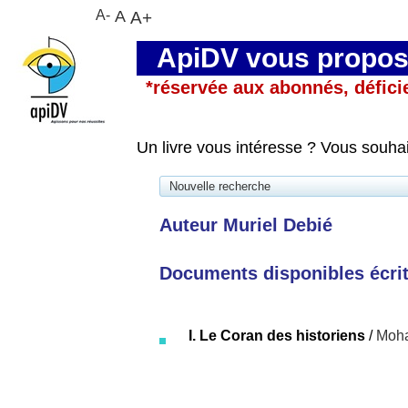
A-
A
A+
ApiDV vous propose
*réservée aux abonnés, défici
Un livre vous intéresse ? Vous souha
Nouvelle recherche
Auteur Muriel Debié
Documents disponibles écrits
I. Le Coran des historiens
/
Moha