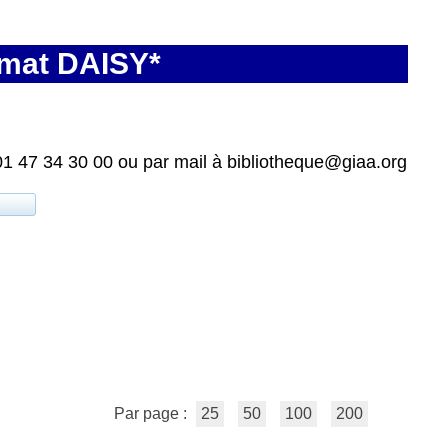
rmat DAISY*
01 47 34 30 00 ou par mail à bibliotheque@giaa.org
Par page :
25
50
100
200