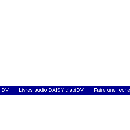
piDV
Livres audio DAISY d'apiDV
Faire une rech