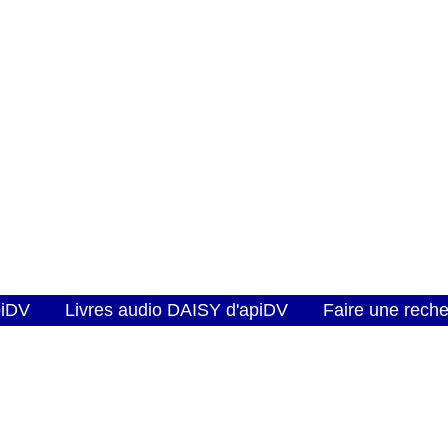
piDV
Livres audio DAISY d'apiDV
Faire une rech