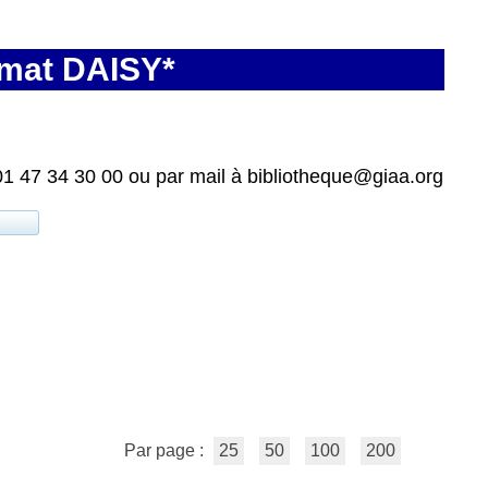
rmat DAISY*
01 47 34 30 00 ou par mail à bibliotheque@giaa.org
Par page :
25
50
100
200