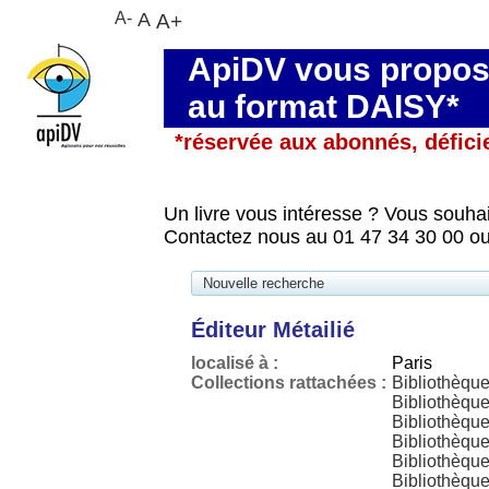
A-
A
A+
ApiDV vous propose
au format DAISY*
*réservée aux abonnés, défici
Un livre vous intéresse ? Vous souhai
Contactez nous au 01 47 34 30 00 ou
Nouvelle recherche
Éditeur Métailié
localisé à :
Paris
Collections rattachées :
Bibliothèqu
Bibliothèque
Bibliothèqu
Bibliothèqu
Bibliothèque
Bibliothèque