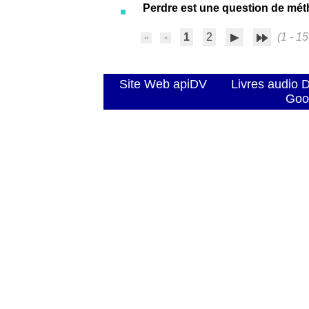
Perdre est une question de mé
1
2
(1 - 15
Site Web apiDV
Livres audio 
Goo