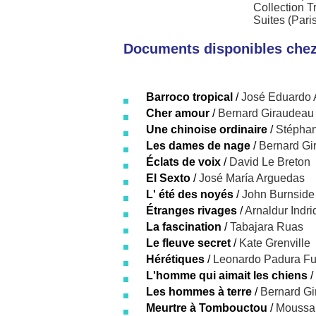
Collection T
Suites (Pari
Documents disponibles chez 
Barroco tropical
/
José Eduardo 
Cher amour
/
Bernard Giraudeau
Une chinoise ordinaire
/
Stéphan
Les dames de nage
/
Bernard Gi
Éclats de voix
/
David Le Breton
El Sexto
/
José María Arguedas
L' été des noyés
/
John Burnside
Étranges rivages
/
Arnaldur Indr
La fascination
/
Tabajara Ruas
Le fleuve secret
/
Kate Grenville
Hérétiques
/
Leonardo Padura Fu
L'homme qui aimait les chiens
/
Les hommes à terre
/
Bernard G
Meurtre à Tombouctou
/
Moussa