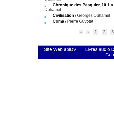
Chronique des Pasquier, 10. L
Duhamel
Civilisation
/
Georges Duhamel
Coma
/
Pierre Guyotat
1
2
3
Site Web apiDV
Livres audio 
Goo