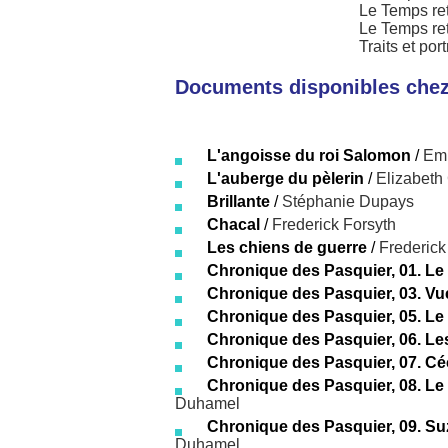
Le Temps re
Le Temps ret
Traits et port
Documents disponibles chez 
L'angoisse du roi Salomon
/
Emi
L'auberge du pèlerin
/
Elizabeth
Brillante
/
Stéphanie Dupays
Chacal
/
Frederick Forsyth
Les chiens de guerre
/
Frederick
Chronique des Pasquier, 01. Le
Chronique des Pasquier, 03. Vue
Chronique des Pasquier, 05. Le
Chronique des Pasquier, 06. Le
Chronique des Pasquier, 07. Cé
Chronique des Pasquier, 08. Le
Duhamel
Chronique des Pasquier, 09. S
Duhamel