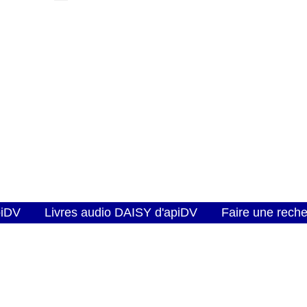
piDV
Livres audio DAISY d'apiDV
Faire une rech