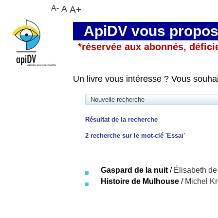
A-
A
A+
ApiDV vous propose
*réservée aux abonnés, défici
Un livre vous intéresse ? Vous souha
Nouvelle recherche
Résultat de la recherche
2
recherche sur le mot-clé
'Essai'
Gaspard de la nuit
/
Élisabeth d
Histoire de Mulhouse
/
Michel K