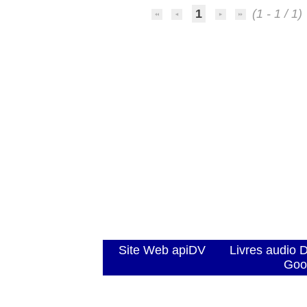
1
(1 - 1 / 1)
Site Web apiDV
Livres audio 
Goo