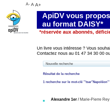
A-
A
A+
ApiDV vous propose
au format DAISY*
*réservée aux abonnés, défici
Un livre vous intéresse ? Vous souhai
Contactez nous au 01 47 34 30 00 ou
Nouvelle recherche
Résultat de la recherche
1
recherche sur le mot-clé
'"tsar"Napoléon"'
Alexandre 1er
/
Marie-Pierre Rey