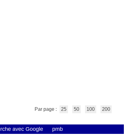
Par page :
25
50
100
200
erche avec Google
pmb