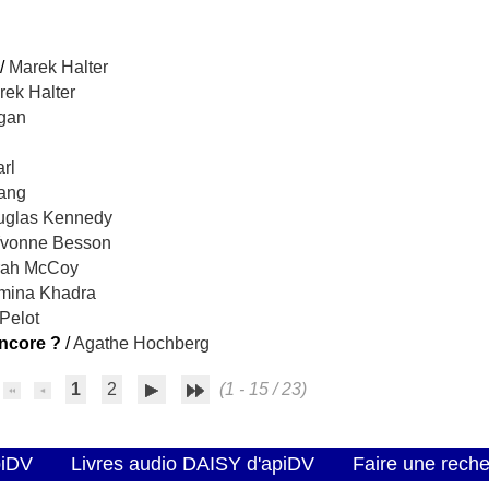
/
Marek Halter
rek Halter
gan
rl
ang
uglas Kennedy
vonne Besson
rah McCoy
mina Khadra
 Pelot
ncore ?
/
Agathe Hochberg
1
2
(1 - 15 / 23)
piDV
Livres audio DAISY d'apiDV
Faire une rech