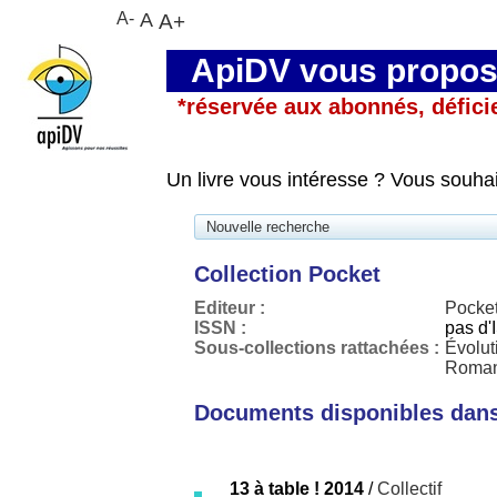
A-
A
A+
ApiDV vous propose
*réservée aux abonnés, défici
Un livre vous intéresse ? Vous souha
Nouvelle recherche
Collection Pocket
Editeur :
Pocke
ISSN :
pas d
Sous-collections rattachées :
Évolut
Roman
Documents disponibles dans 
13 à table ! 2014
/
Collectif