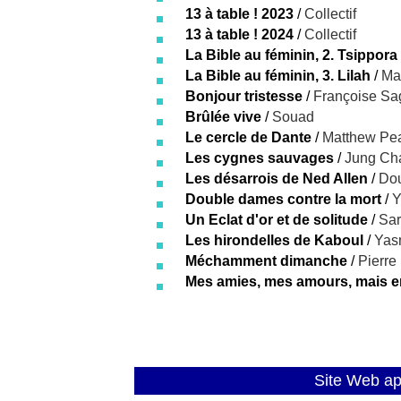
13 à table ! 2023
/
Collectif
13 à table ! 2024
/
Collectif
La Bible au féminin, 2. Tsippora
La Bible au féminin, 3. Lilah
/
Ma
Bonjour tristesse
/
Françoise Sa
Brûlée vive
/
Souad
Le cercle de Dante
/
Matthew Pea
Les cygnes sauvages
/
Jung Ch
Les désarrois de Ned Allen
/
Do
Double dames contre la mort
/
Y
Un Eclat d'or et de solitude
/
Sa
Les hirondelles de Kaboul
/
Yas
Méchamment dimanche
/
Pierre
Mes amies, mes amours, mais e
Site Web a