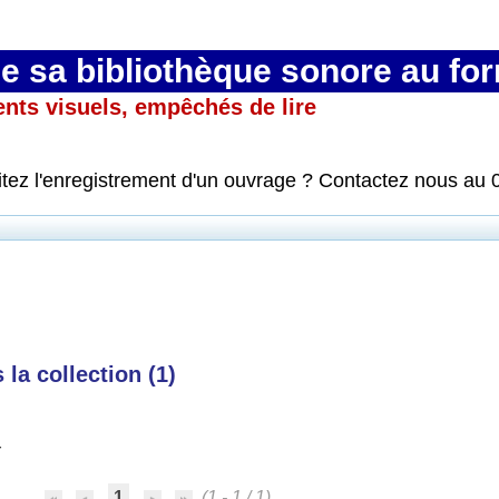
 sa bibliothèque sonore au fo
ents visuels, empêchés de lire
itez l'enregistrement d'un ouvrage ? Contactez nous au 
la collection (
1
)
r
1
(1 - 1 / 1)