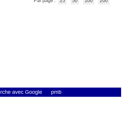
Par page :
25
50
100
200
erche avec Google
pmb