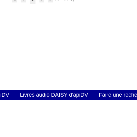
piDV
Livres audio DAISY d'apiDV
Faire une rech