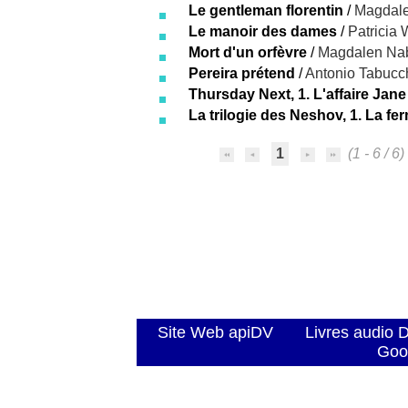
Le gentleman florentin
/
Magdal
Le manoir des dames
/
Patricia
Mort d'un orfèvre
/
Magdalen Na
Pereira prétend
/
Antonio Tabucc
Thursday Next, 1. L'affaire Jane
La trilogie des Neshov, 1. La f
1
(1 - 6 / 6)
Site Web apiDV
Livres audio 
Goo