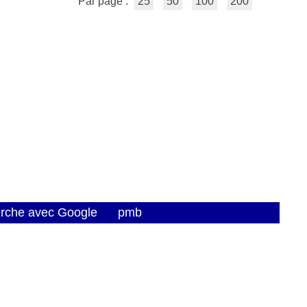
Par page :
25
50
100
200
erche avec Google
pmb