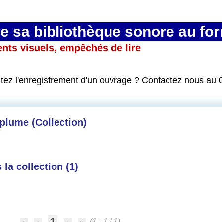
 sa bibliothèque sonore au fo
ents visuels, empêchés de lire
itez l'enregistrement d'un ouvrage ? Contactez nous au 
 plume (Collection)
la collection (
1
)
1
(1 - 1 / 1)