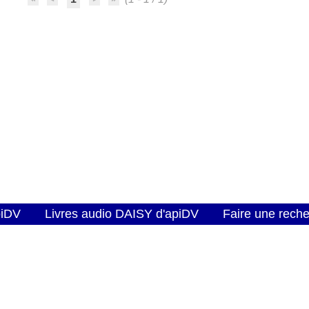
piDV
Livres audio DAISY d'apiDV
Faire une rech