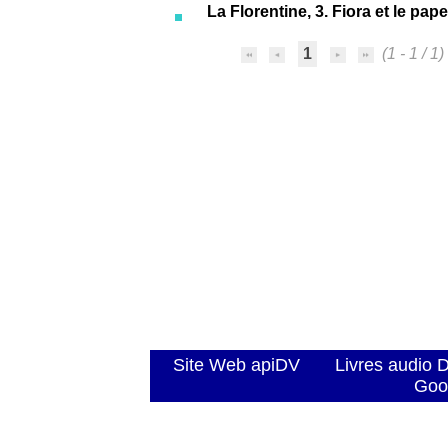
La Florentine, 3. Fiora et le pape
1
(1 - 1 / 1)
Site Web apiDV
Livres audio 
Goo