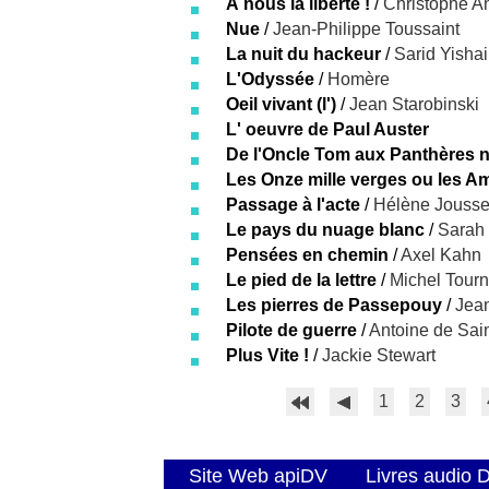
À nous la liberté !
/
Christophe A
Nue
/
Jean-Philippe Toussaint
La nuit du hackeur
/
Sarid Yishai
L'Odyssée
/
Homère
Oeil vivant (l')
/
Jean Starobinski
L' oeuvre de Paul Auster
De l'Oncle Tom aux Panthères n
Les Onze mille verges ou les 
Passage à l'acte
/
Hélène Jouss
Le pays du nuage blanc
/
Sarah 
Pensées en chemin
/
Axel Kahn
Le pied de la lettre
/
Michel Tourn
Les pierres de Passepouy
/
Jea
Pilote de guerre
/
Antoine de Sai
Plus Vite !
/
Jackie Stewart
1
2
3
Site Web apiDV
Livres audio 