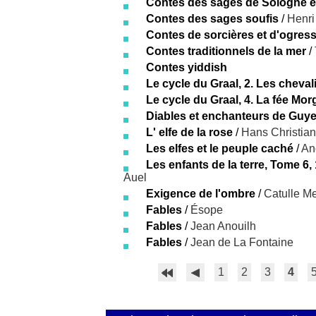
Contes des sages de Sologne e
Contes des sages soufis
/
Henr
Contes de sorcières et d'ogres
Contes traditionnels de la mer
/
Contes yiddish
Le cycle du Graal, 2. Les cheval
Le cycle du Graal, 4. La fée Mo
Diables et enchanteurs de Guy
L' elfe de la rose
/
Hans Christia
Les elfes et le peuple caché
/
An
Les enfants de la terre, Tome 6,
Auel
Exigence de l'ombre
/
Catulle M
Fables
/
Ésope
Fables
/
Jean Anouilh
Fables
/
Jean de La Fontaine
1
2
3
4