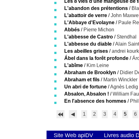
Les 8 vies d'une mangeuse de t
L'abandon des prétentions
/
Bla
L'abattoir de verre
/
John Maxwel
L'Abbaye d'Evolayne
/
Paule Re
Abbés
/
Pierre Michon
L'abbesse de Castro
/
Stendhal
L'abbesse du diable
/
Alain Saint
Les abeilles grises
/
andrei kour
Ábel dans la forêt profonde
/
Ár
L'abîme
/
Kim Leine
Abraham de Brooklyn
/
Didier D
Abraham et fils
/
Martin Winckler
Un abri de fortune
/
Agnès Ledig
Absalon, Absalon !
/
William Fau
En l'absence des hommes
/
Phi
1
2
3
4
5
6
Site Web apiDV
Livres audio 