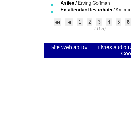
Asiles
/
Erving Goffman
En attendant les robots
/
Antonio
1
2
3
4
5
6
1169)
Site Web apiDV
Livres audio 
Goo