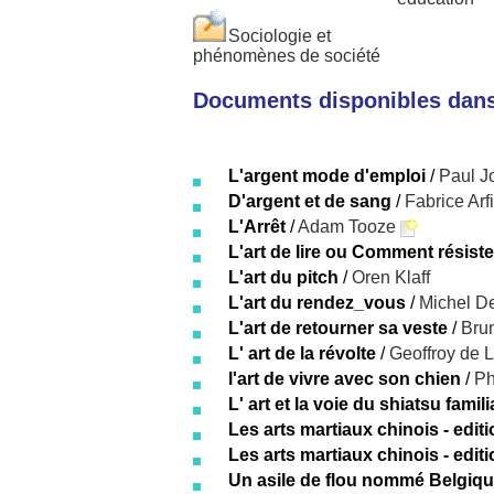
Sociologie et
phénomènes de société
Documents disponibles dans 
L'argent mode d'emploi
/
Paul J
D'argent et de sang
/
Fabrice Arfi
L'Arrêt
/
Adam Tooze
L'art de lire ou Comment résister
L'art du pitch
/
Oren Klaff
L'art du rendez_vous
/
Michel D
L'art de retourner sa veste
/
Brun
L' art de la révolte
/
Geoffroy de 
l'art de vivre avec son chien
/
Ph
L' art et la voie du shiatsu famili
Les arts martiaux chinois - edit
Les arts martiaux chinois - edit
Un asile de flou nommé Belgiq