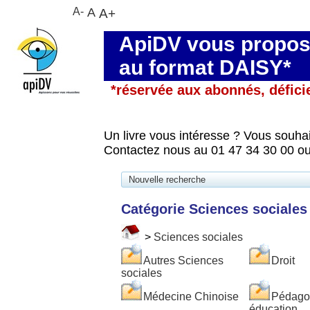
A-
A
A+
ApiDV vous propose
au format DAISY*
*réservée aux abonnés, défici
Un livre vous intéresse ? Vous souhai
Contactez nous au 01 47 34 30 00 ou
Nouvelle recherche
Catégorie Sciences sociales
>
Sciences sociales
Autres Sciences
Droit
sociales
Médecine Chinoise
Pédagog
éducation