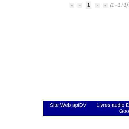
1
(1 - 1 / 1)
Site Web apiDV
Livres audio 
Goo