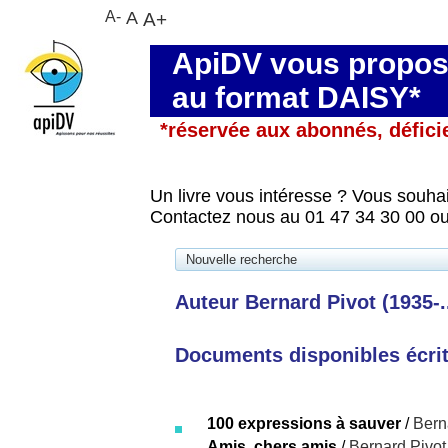
A-
A
A+
ApiDV vous propose
au format DAISY*
*réservée aux abonnés, défici
Un livre vous intéresse ? Vous souhai
Contactez nous au 01 47 34 30 00 ou
Nouvelle recherche
Auteur Bernard Pivot (1935-..
Documents disponibles écrits
100 expressions à sauver
/
Bern
Amis, chers amis
/
Bernard Pivot