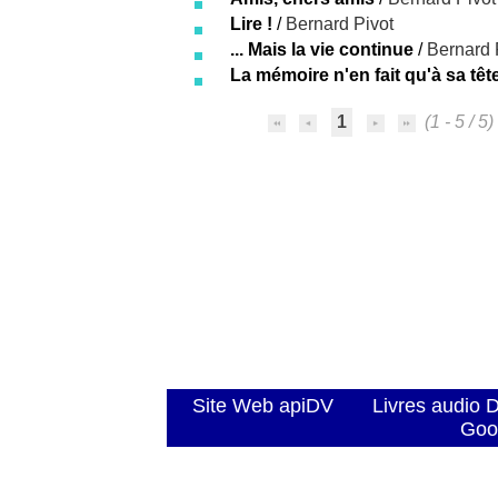
Lire !
/
Bernard Pivot
... Mais la vie continue
/
Bernard 
La mémoire n'en fait qu'à sa têt
1
(1 - 5 / 5)
Site Web apiDV
Livres audio 
Goo