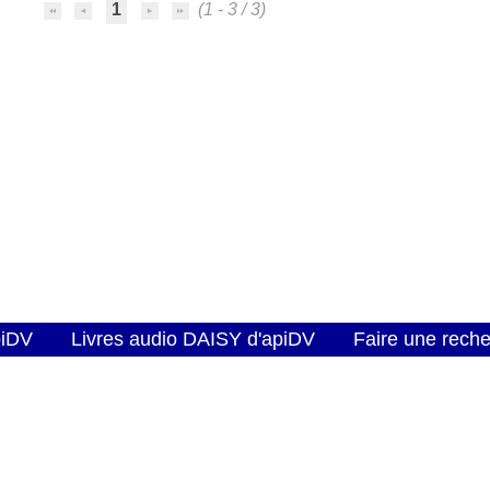
1
(1 - 3 / 3)
piDV
Livres audio DAISY d'apiDV
Faire une rech