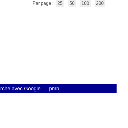
Par page :
25
50
100
200
erche avec Google
pmb