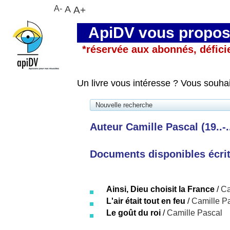
A-
A
A+
ApiDV vous propose
*réservée aux abonnés, défici
Un livre vous intéresse ? Vous souha
Nouvelle recherche
Auteur Camille Pascal (19..-..
Documents disponibles écrits
Ainsi, Dieu choisit la France
/
Ca
L'air était tout en feu
/
Camille P
Le goût du roi
/
Camille Pascal