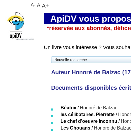
A-
A
A+
ApiDV vous propose
*réservée aux abonnés, défici
Un livre vous intéresse ? Vous souha
Nouvelle recherche
Auteur Honoré de Balzac (17
Documents disponibles écrits
Béatrix
/
Honoré de Balzac
les célibataires. Pierrette
/
Honor
Le chef d'oeuvre inconnu
/
Hono
Les Chouans
/
Honoré de Balza