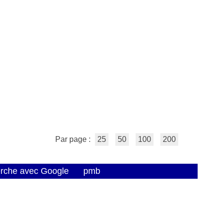
Par page :
25
50
100
200
erche avec Google
pmb