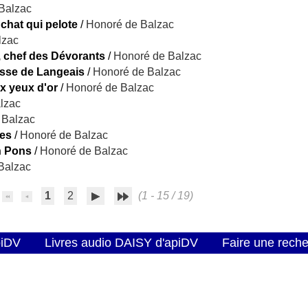
Balzac
chat qui pelote
/
Honoré de Balzac
lzac
s, chef des Dévorants
/
Honoré de Balzac
hesse de Langeais
/
Honoré de Balzac
aux yeux d'or
/
Honoré de Balzac
lzac
 Balzac
ées
/
Honoré de Balzac
n Pons
/
Honoré de Balzac
Balzac
1
2
(1 - 15 / 19)
piDV
Livres audio DAISY d'apiDV
Faire une rech