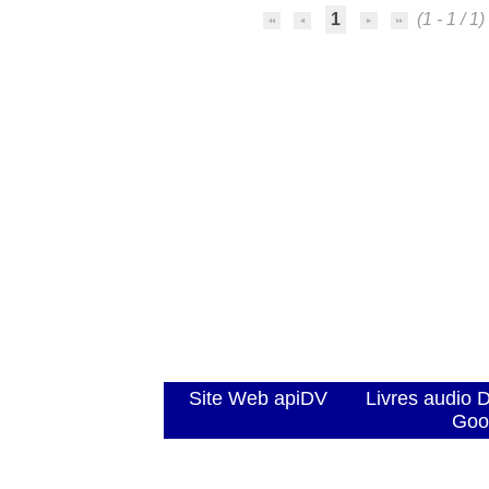
1
(1 - 1 / 1)
Site Web apiDV
Livres audio 
Goo