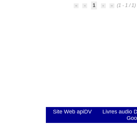
1
(1 - 1 / 1)
Site Web apiDV
Livres audio 
Goo