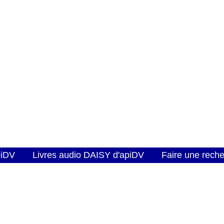
piDV
Livres audio DAISY d'apiDV
Faire une rech