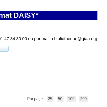
rmat DAISY*
01 47 34 30 00 ou par mail à bibliotheque@giaa.org
Par page :
25
50
100
200